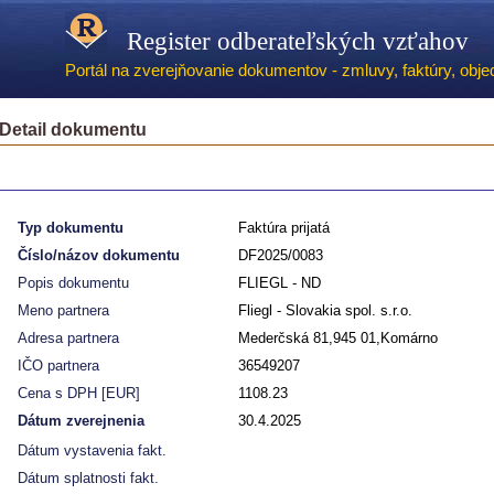
Register odberateľských vzťahov
Portál na zverejňovanie dokumentov - zmluvy, faktúry, objed
Detail dokumentu
Typ dokumentu
Faktúra prijatá
Číslo/názov dokumentu
DF2025/0083
Popis dokumentu
FLIEGL - ND
Meno partnera
Fliegl - Slovakia spol. s.r.o.
Adresa partnera
Mederčská 81,945 01,Komárno
IČO partnera
36549207
Cena s DPH [EUR]
1108.23
Dátum zverejnenia
30.4.2025
Dátum vystavenia fakt.
Dátum splatnosti fakt.