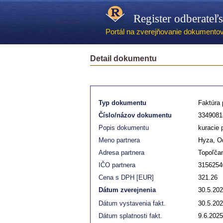
Register odberateľ
Portál na zverejňovanie dokumentov -
Detail dokumentu
Typ dokumentu
Faktúra p
Číslo/názov dokumentu
3349081
Popis dokumentu
kuracie 
Meno partnera
Hyza, O
Adresa partnera
Topoľča
IČO partnera
3156254
Cena s DPH [EUR]
321.26
Dátum zverejnenia
30.5.20
Dátum vystavenia fakt.
30.5.20
Dátum splatnosti fakt.
9.6.2025