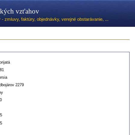
ských vzťahov
 zmluvy, faktúry, objednávky, verejné obstarávanie, ...
rijatá
81
prsia
dbojárov 2279
ny
0
25
25