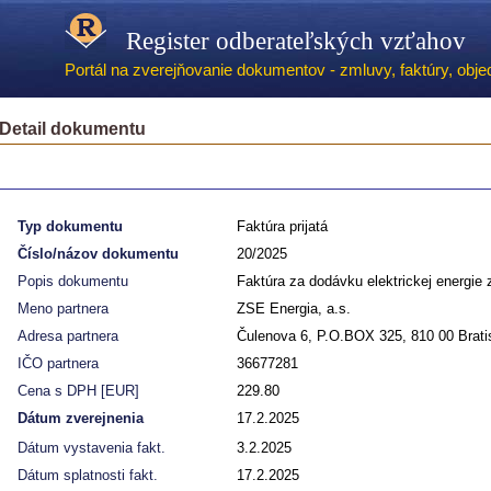
Register odberateľských vzťahov
Portál na zverejňovanie dokumentov - zmluvy, faktúry, objed
Detail dokumentu
Typ dokumentu
Faktúra prijatá
Číslo/názov dokumentu
20/2025
Popis dokumentu
Faktúra za dodávku elektrickej energie
Meno partnera
ZSE Energia, a.s.
Adresa partnera
Čulenova 6, P.O.BOX 325, 810 00 Brati
IČO partnera
36677281
Cena s DPH [EUR]
229.80
Dátum zverejnenia
17.2.2025
Dátum vystavenia fakt.
3.2.2025
Dátum splatnosti fakt.
17.2.2025