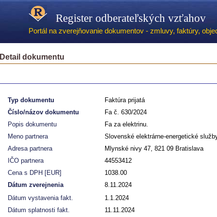
Register odberateľských vzťahov
Portál na zverejňovanie dokumentov - zmluvy, faktúry, objed
Detail dokumentu
Typ dokumentu
Faktúra prijatá
Číslo/názov dokumentu
Fa č. 630/2024
Popis dokumentu
Fa za elektrinu.
Meno partnera
Slovenské elektrárne-energetické služb
Adresa partnera
Mlynské nivy 47, 821 09 Bratislava
IČO partnera
44553412
Cena s DPH [EUR]
1038.00
Dátum zverejnenia
8.11.2024
Dátum vystavenia fakt.
1.1.2024
Dátum splatnosti fakt.
11.11.2024