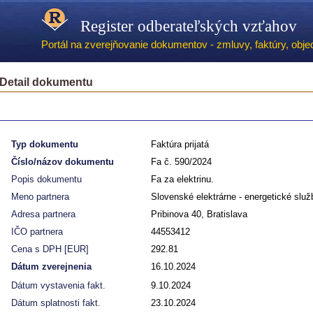
Register odberateľských vzťahov
Portál na zverejňovanie dokumentov - zmluvy, faktúry, objed
Detail dokumentu
Typ dokumentu
Faktúra prijatá
Číslo/názov dokumentu
Fa č. 590/2024
Popis dokumentu
Fa za elektrinu.
Meno partnera
Slovenské elektrárne - energetické služ
Adresa partnera
Pribinova 40, Bratislava
IČO partnera
44553412
Cena s DPH [EUR]
292.81
Dátum zverejnenia
16.10.2024
Dátum vystavenia fakt.
9.10.2024
Dátum splatnosti fakt.
23.10.2024