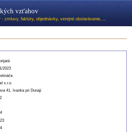
ských vzťahov
 zmluvy, faktúry, objednávky, verejné obstarávanie, ...
rijatá
1/2023
etináče.
l s.r.o.
a 41, Ivanka pri Dunaji
2
24
023
24