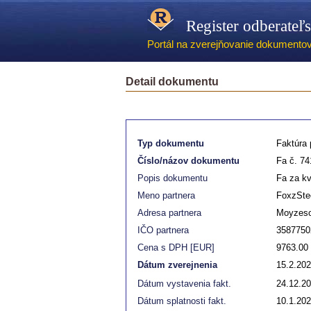
Register odberateľ
Portál na zverejňovanie dokumentov -
Detail dokumentu
Typ dokumentu
Faktúra p
Číslo/názov dokumentu
Fa č. 74
Popis dokumentu
Fa za kv
Meno partnera
FoxzStee
Adresa partnera
Moyzesov
IČO partnera
3587750
Cena s DPH [EUR]
9763.00
Dátum zverejnenia
15.2.20
Dátum vystavenia fakt.
24.12.2
Dátum splatnosti fakt.
10.1.20