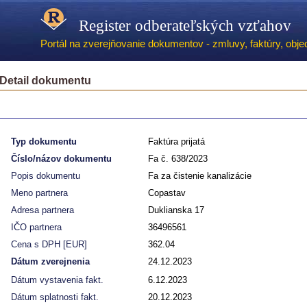
Register odberateľských vzťahov
Portál na zverejňovanie dokumentov - zmluvy, faktúry, objed
Detail dokumentu
Typ dokumentu
Faktúra prijatá
Číslo/názov dokumentu
Fa č. 638/2023
Popis dokumentu
Fa za čistenie kanalizácie
Meno partnera
Copastav
Adresa partnera
Duklianska 17
IČO partnera
36496561
Cena s DPH [EUR]
362.04
Dátum zverejnenia
24.12.2023
Dátum vystavenia fakt.
6.12.2023
Dátum splatnosti fakt.
20.12.2023