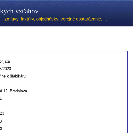
ských vzťahov
 zmluvy, faktúry, objednávky, verejné obstarávanie, ...
rijatá
5/2023
fine k šlabikáru.
á 12, Bratislava
1
023
3
23