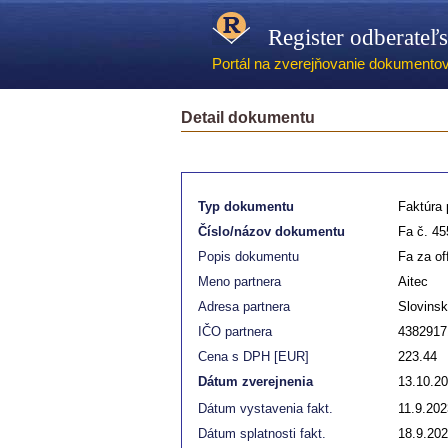
Register odberateľ
Portál na zverejňovanie dokumentov -
Detail dokumentu
Typ dokumentu
Faktúra p
Číslo/názov dokumentu
Fa č. 45
Popis dokumentu
Fa za of
Meno partnera
Aitec
Adresa partnera
Slovinsk
IČO partnera
4382917
Cena s DPH [EUR]
223.44
Dátum zverejnenia
13.10.2
Dátum vystavenia fakt.
11.9.202
Dátum splatnosti fakt.
18.9.20