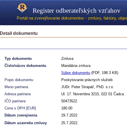
Register odberateľských vzťahov
Portál na zverejňovanie dokumentov - zmluvy, faktúry, objed
Detail dokumentu
Typ dokumentu
Zmluva
Číslo/názov dokumentu
Mandátna zmluva
Súbor dokumentu
(PDF, 198.3 KB)
Popis dokumentu
Poskytovanie právnych služieb
Meno partnera
JUDr. Peter Strapáč, PhD. s.r.o.
Adresa partnera
Ul. 17. Novembra 3215, 022 01 Čadca
IČO partnera
50473522
Cena s DPH [EUR]
180.00
Dátum zverejnenia
29.7.2022
Dátum uzavretia zmluvy
25.7.2022