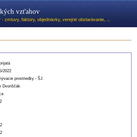
ských vzťahov
 zmluvy, faktúry, objednávky, verejné obstarávanie, ...
rijatá
5/2022
ývacie prostriedky - ŠJ.
v Dvoriščák
ca
2
22
22