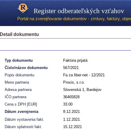
Register odberateľských vzťahov
Portál na zverejňovanie dokumentov - zmluvy, faktúry, objed
Detail dokumentu
Typ dokumentu
Faktúra prijatá
Číslo/názov dokumentu
567/2021
Popis dokumentu
Fa za fiber-net - 12/2021
Meno partnera
Proxis, s.r.o.
Adresa partnera
Slovenská 1, Bardejov
IČO partnera
36465828
Cena s DPH [EUR]
33.00
Dátum zverejnenia
8.12.2021
Dátum vystavenia fakt.
1.12.2021
Dátum splatnosti fakt.
15.12.2021