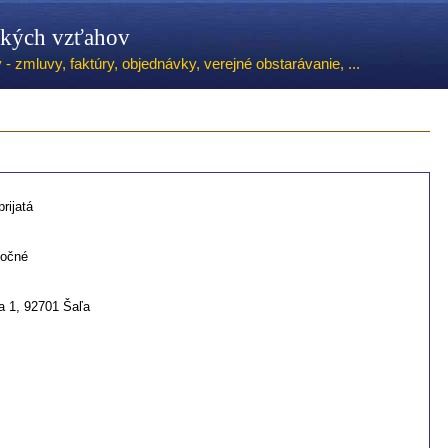
ských vzťahov
 zmluvy, faktúry, objednávky, verejné obstarávanie, ...
rijatá
točné
 1, 92701 Šaľa