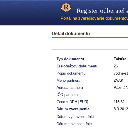
Register odberateľ
Portál na zverejňovanie dokumentov -
Detail dokumentu
Typ dokumentu
Faktúra p
Číslo/názov dokumentu
26
Popis dokumentu
vodné-s
Meno partnera
ZVAK
Adresa partnera
Pázmáňa
IČO partnera
Cena s DPH [EUR]
115.62
Dátum zverejnenia
8.3.2012
Dátum vystavenia fakt.
Dátum splatnosti fakt.