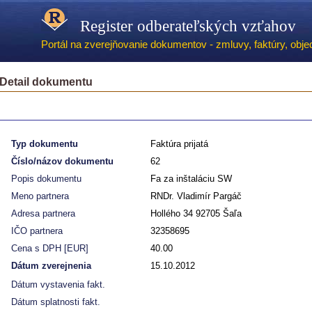
Register odberateľských vzťahov
Portál na zverejňovanie dokumentov - zmluvy, faktúry, objed
Detail dokumentu
Typ dokumentu
Faktúra prijatá
Číslo/názov dokumentu
62
Popis dokumentu
Fa za inštaláciu SW
Meno partnera
RNDr. Vladimír Pargáč
Adresa partnera
Hollého 34 92705 Šaľa
IČO partnera
32358695
Cena s DPH [EUR]
40.00
Dátum zverejnenia
15.10.2012
Dátum vystavenia fakt.
Dátum splatnosti fakt.