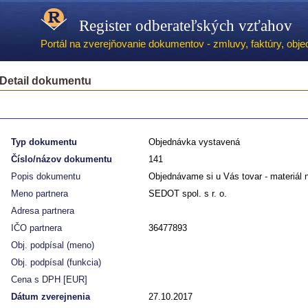
Register odberateľských vzťahov
Portál na zverejňovanie dokumentov - zmluvy, faktúry, objed
Detail dokumentu
Typ dokumentu
Objednávka vystavená
Číslo/názov dokumentu
141
Popis dokumentu
Objednávame si u Vás tovar - materiál 
Meno partnera
SEDOT spol. s r. o.
Adresa partnera
IČO partnera
36477893
Obj. podpísal (meno)
Obj. podpísal (funkcia)
Cena s DPH [EUR]
Dátum zverejnenia
27.10.2017